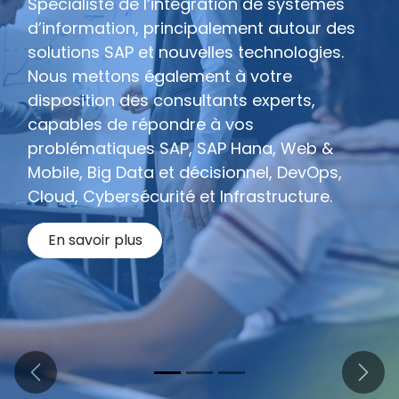
Spécialiste de l’intégration de systèmes
d’information, principalement autour des
solutions SAP et nouvelles technologies.
Nous mettons également à votre
disposition des consultants experts,
capables de répondre à vos
problématiques SAP, SAP Hana, Web &
Mobile, Big Data et décisionnel, DevOps,
Cloud, Cybersécurité et Infrastructure.
En savoir plus
Précédent
Suiva